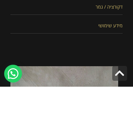
דקורציה / גמר
מידע שימושי
גלילה
לראש
העמוד